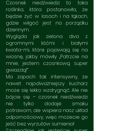
Czosnek niedźwiedzi to taka
roślinka, która postanowiła, że
będzie żyć w lasach i na łąkach,
gdzie wilgoć jest na porządku
dziennym.
Wygląda jak zielona diva z
ogromnymi liśćmi i białymi
kwiata-mi, które pojawiają się na
wiosnę, jakby mówiły: „Patrzcie na
mnie, jestem czosnkową super
gwiazdą!”
Ma zapach tak intensywny, że
nawet najodważniejszy kucharz
może się lekko wzdrygnąć. Ale nie
bójcie się – czosnek niedźwiedzi
nie tylko dodaje smaku
potrawom, ale wspiera nasz układ
odpornościowy, więc możecie go
jeść bez wyrzutów sumienia!
Szczególnie jak jesteście super