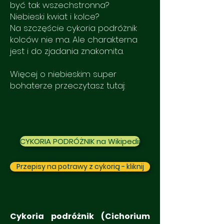
być tak wszechstronna?
Niebieski kwiat i kolce?
Na szczęście cykoria podróżnik
kolców nie ma. Ale charakterna
jest i do zjadania znakomita.
Więcej o niebieskim super
bohaterze przeczytasz tutaj:
CYKORIA PODRÓŻNIK na Wikipedii
Przepisy na potrawy z cykorią - kliknij
Cykoria podróżnik (Cichorium