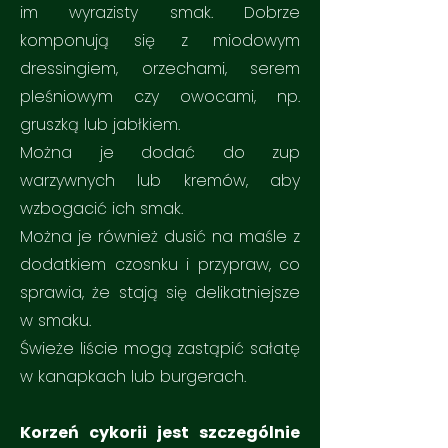
im wyrazisty smak. Dobrze
komponują się z miodowym
dressingiem, orzechami, serem
pleśniowym czy owocami, np.
gruszką lub jabłkiem.
Można je dodać do zup
warzywnych lub kremów, aby
wzbogacić ich smak.
Można je również dusić na maśle z
dodatkiem czosnku i przypraw, co
sprawia, że stają się delikatniejsze
w smaku.
Świeże liście mogą zastąpić sałatę
w kanapkach lub burgerach.
Korzeń cykorii jest szczególnie