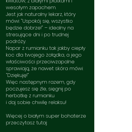
kwiatów, z białymi płatkami i
wesołym zapachem.
Jest jak naturalny lekarz, który
mówi: "Uspokój się, wszystko
będzie dobrze!" – idealny na
stresujące dni i po trudnej
podróży.
Napar z rumianku tak jakby ciepły
koc dla twojego żołądka, a jego
właściwości przeciwzapalne
sprawiają, że nawet skóra mówi:
"Dziękuję!"
Więc następnym razem, gdy
poczujesz się źle, sięgnij po
herbatkę z rumianku
i daj sobie chwilę relaksu!
Więcej o białym super bohaterze
przeczytasz tutaj: