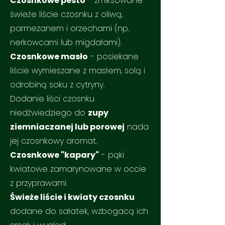
Czosnkowe pesto
- zmiksowane
świeże liście czosnku z oliwą,
parmezanem i orzechami (np.
nerkowcami lub migdałami).
Czosnkowe masło
- posiekane
liście wymieszane z masłem, solą i
odrobiną soku z cytryny.
Dodanie liści czosnku
niedźwiedziego do
zupy
ziemniaczanej lub porowej
nada
jej czosnkowy aromat.
Czosnkowe "kapary"
- pąki
kwiatowe zamarynowane w occie
z przyprawami
.
Świeże liście i kwiaty czosnku
dodane do sałatek, wzbogacą ich