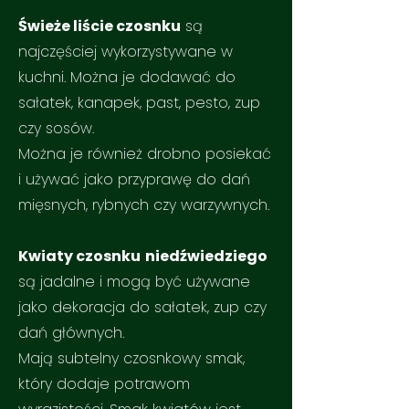
Świeże liście czosnku
są
najczęściej wykorzystywane w
kuchni. Można je dodawać do
sałatek, kanapek, past, pesto, zup
czy sosów.
Można je również drobno posiekać
i używać jako przyprawę do dań
mięsnych, rybnych czy warzywnych.
Kwiaty czosnku
niedźwiedziego
są jadalne i mogą być używane
jako dekoracja do sałatek, zup czy
dań głównych.
Mają subtelny czosnkowy smak,
który dodaje potrawom