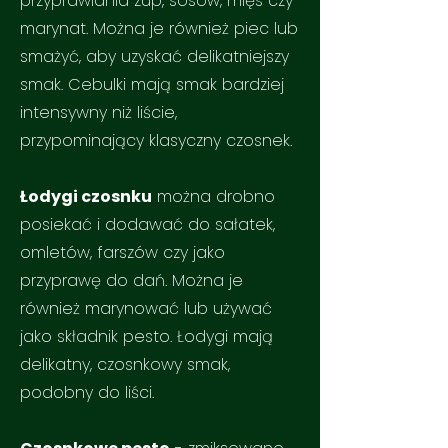
przyprawiania zup, sosów, mięs czy
marynat. Można je również piec lub
smażyć, aby uzyskać delikatniejszy
smak. Cebulki mają smak bardziej
intensywny niż liście,
przypominający klasyczny czosnek.
Łodygi czosnku
można drobno
posiekać i dodawać do sałatek,
omletów, farszów czy jako
przyprawę do dań. Można je
również marynować lub używać
jako składnik pesto. Łodygi mają
delikatny, czosnkowy smak,
podobny do liści.