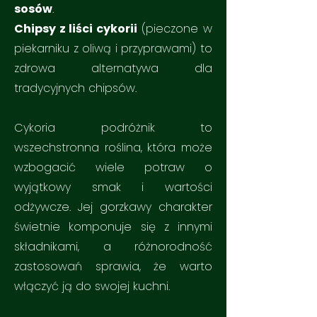
sosów
.
Chipsy z liści cykorii
(pieczone w
piekarniku z oliwą i przyprawami) to
zdrowa alternatywa dla
tradycyjnych chipsów.
Cykoria podróżnik to
wszechstronna roślina, która może
wzbogacić wiele potraw o
wyjątkowy smak i wartości
odżywcze. Jej gorzkawy charakter
świetnie komponuje się z innymi
składnikami, a różnorodność
zastosowań sprawia, że warto
włączyć ją do swojej kuchni.