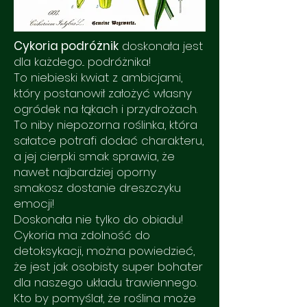
Cykoria podróżnik
doskonała jest
dla każdego... podróżnika!
To niebieski kwiat z ambicjami,
który postanowił założyć własny
ogródek na łąkach i przydrożach.
To niby niepozorna roślinka, która
sałatce potrafi dodać charakteru,
a jej cierpki smak sprawia, że
nawet najbardziej oporny
smakosz dostanie dreszczyku
emocji!
Doskonała nie tylko do obiadu!
Cykoria ma zdolność do
detoksykacji, można powiedzieć,
że jest jak osobisty super bohater
dla naszego układu trawiennego.
Kto by pomyślał, że roślina może