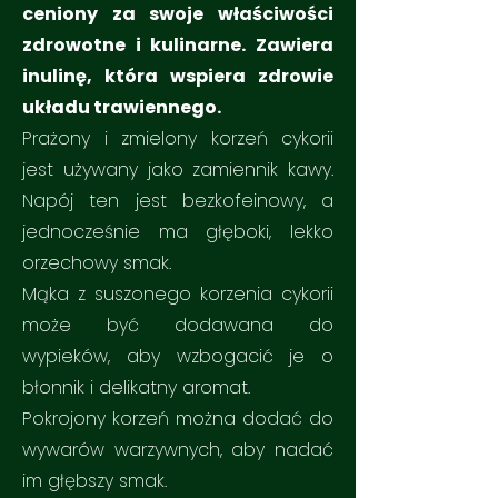
ceniony za swoje właściwości
zdrowotne i kulinarne. Zawiera
inulinę, która wspiera zdrowie
układu trawiennego.
Prażony i zmielony korzeń cykorii
jest używany jako zamiennik kawy.
Napój ten jest bezkofeinowy, a
jednocześnie ma głęboki, lekko
orzechowy smak.
Mąka z suszonego korzenia cykorii
może być dodawana do
wypieków, aby wzbogacić je o
błonnik i delikatny aromat.
Pokrojony korzeń można dodać do
wywarów warzywnych, aby nadać
im głębszy smak.