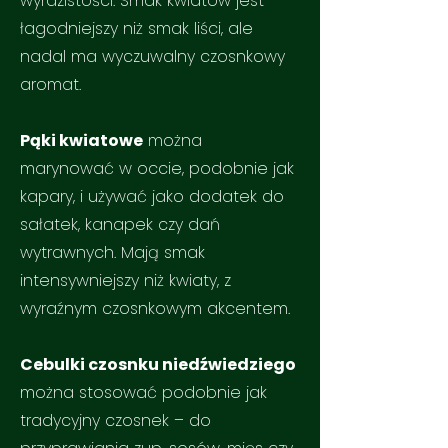
wyrazistości. Smak kwiatów jest
łagodniejszy niż smak liści, ale
nadal ma wyczuwalny czosnkowy
aromat.
Pąki kwiatowe
można
marynować w occie, podobnie jak
kapary, i używać jako dodatek do
sałatek, kanapek czy dań
wytrawnych. Mają smak
intensywniejszy niż kwiaty, z
wyraźnym czosnkowym akcentem.
Cebulki czosnku niedźwiedziego
można stosować podobnie jak
tradycyjny czosnek – do