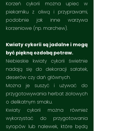
Korzeń cykorii można upiec w
piekarniku z oliwą i przyprawami,
podobnie jak inne warzywa
korzeniowe (np. marchew).
Kwiaty cykorii są jadalne i mogą
być piękną ozdobą potraw.
Niebieskie kwiaty cykorii świetnie
nadają się do dekoracji sałatek,
deserów czy dań głównych.
Można je suszyć i używać do
przygotowywania herbat ziołowych
o delikatnym smaku.
Kwiaty cykorii można również
wykorzystać do przygotowania
syropów lub nalewek, które będą