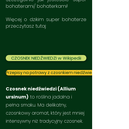
bohaterami/ bohaterkami!
Więcej o dzikim super bohaterze
przeczytasz tutaj:
CZOSNEK NIEDŹWIEDZI w Wikipedii
Przepisy na potrawy z czosnkiem niedźwiedzim - kliknij
Czosnek niedźwiedzi (Allium
ursinum)
to roślina jadalna i
pełna smaku. Ma delikatny,
czosnkowy aromat, który jest mniej
intensywny niż tradycyjny czosnek.