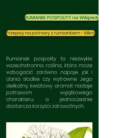
RUMIANEK POSPOLITY na Wikipedii
Przepisy na potrawy z rumiankiem - kliknij
Rumianek pospolity to niezwykle
wszechstronna roślina, która może
wzbogacić zarówno napoje, jak i
dania słodkie czy wytrawne. Jego
delikatny, kwiatowy aromat nadaje
potrawom wyjątkowego
charakteru, a jednocześnie
dostarcza korzyści zdrowotnych.