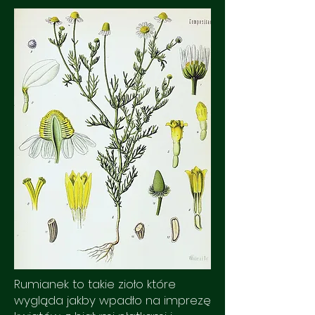
Rumianek to takie zioło które
wygląda jakby wpadło na imprezę