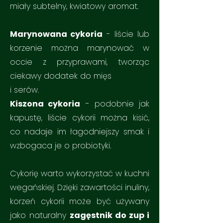
miały subtelny, kwiatowy aromat.
Marynowana cykoria
- liście lub
korzenie można marynować w
occie z przyprawami, tworząc
ciekawy dodatek do mięs
i serów.
Kiszona cykoria
- podobnie jak
kapustę, liście cykorii można kisić,
co nadaje im łagodniejszy smak i
wzbogaca je o probiotyki.
Cykorię warto wykorzystać w kuchni
wegańskiej. Dzięki zawartości inuliny,
korzeń cykorii może być używany
jako naturalny
zagęstnik do zup i