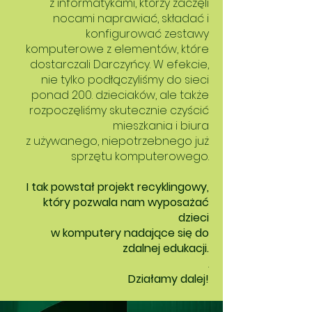
z informatykami, którzy zaczęli
nocami naprawiać, składać i
konfigurować zestawy
komputerowe z elementów, które
dostarczali Darczyńcy. W efekcie,
nie tylko podłączyliśmy do sieci
ponad 200. dzieciaków, ale także
rozpoczęliśmy skutecznie czyścić
mieszkania i biura
z używanego, niepotrzebnego już
sprzętu komputerowego.
I tak powstał projekt recyklingowy,
który pozwala nam wyposażać
dzieci
w komputery nadające się do
zdalnej edukacji.
.
Działamy dalej!